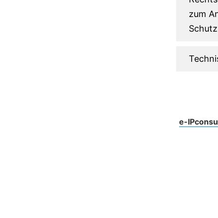
zum An
Schutz
Techni
e-IPconsul